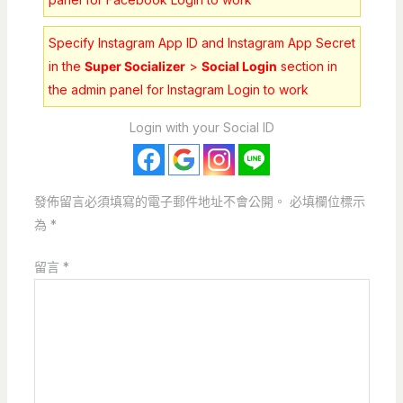
Specify Instagram App ID and Instagram App Secret
in the
Super Socializer
>
Social Login
section in
the admin panel for Instagram Login to work
Login with your Social ID
發佈留言必須填寫的電子郵件地址不會公開。
必填欄位標示
為
*
留言
*