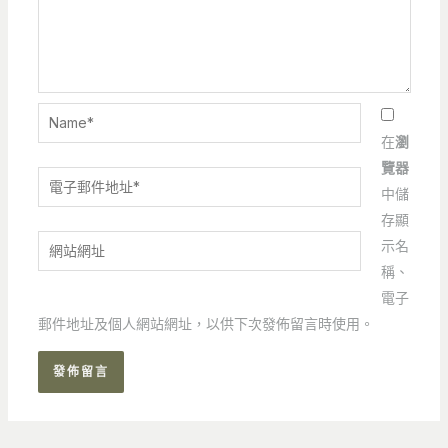
Name*
在
瀏
覽器
電
中儲
子
存顯
郵
網
示名
件
站
稱、
地
網
電子
址
址
郵件地址及個人網站網址，以供下次發佈留言時使用。
*