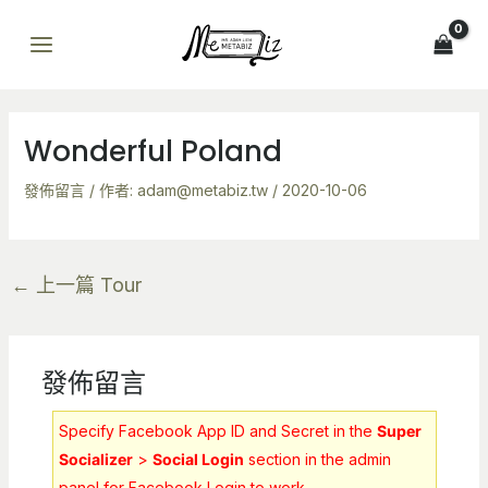
跳
Post
MAIN
至
navigation
MENU
主
要
內
Wonderful Poland
容
發佈留言
/ 作者:
adam@metabiz.tw
/
2020-10-06
←
上一篇 Tour
發佈留言
Specify Facebook App ID and Secret in the
Super
Socializer
>
Social Login
section in the admin
panel for Facebook Login to work