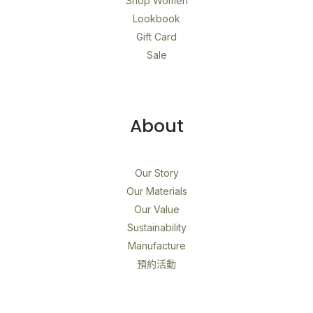
Shop Women
Lookbook
Gift Card
Sale
About
Our Story
Our Materials
Our Value
Sustainability
Manufacture
預約活動