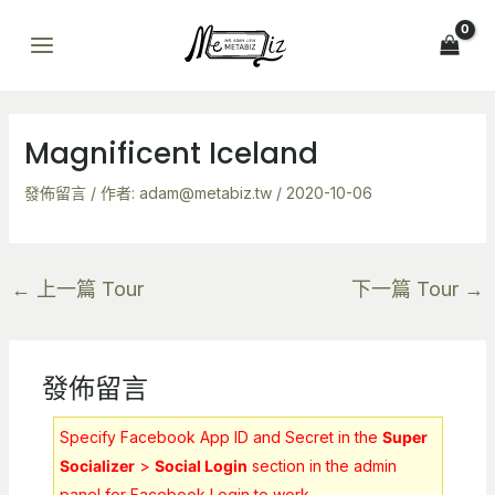
跳
Post
MAIN
至
navigation
MENU
主
要
內
Magnificent Iceland
容
發佈留言
/ 作者:
adam@metabiz.tw
/
2020-10-06
←
上一篇 Tour
下一篇 Tour
→
發佈留言
Specify Facebook App ID and Secret in the
Super
Socializer
>
Social Login
section in the admin
panel for Facebook Login to work