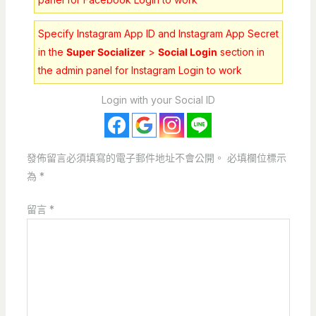
Specify Instagram App ID and Instagram App Secret
in the
Super Socializer
>
Social Login
section in
the admin panel for Instagram Login to work
Login with your Social ID
發佈留言必須填寫的電子郵件地址不會公開。
必填欄位標示
為
*
留言
*