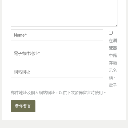
Name*
在
瀏
覽器
電
中儲
子
存顯
郵
網
示名
件
站
稱、
地
網
電子
址
址
郵件地址及個人網站網址，以供下次發佈留言時使用。
*