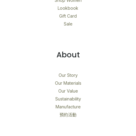
Shop Women
Lookbook
Gift Card
Sale
About
Our Story
Our Materials
Our Value
Sustainability
Manufacture
預約活動